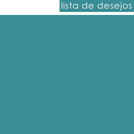
lista de desejos